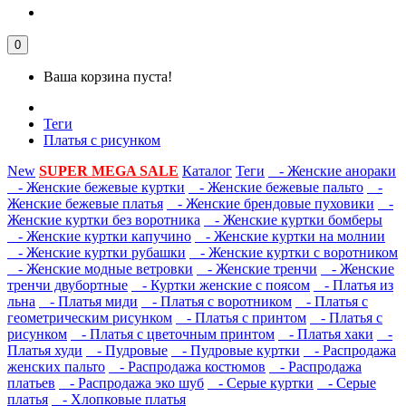
0
Ваша корзина пуста!
Теги
Платья с рисунком
New
SUPER MEGA SALE
Каталог
Теги
- Женские анораки
- Женские бежевые куртки
- Женские бежевые пальто
-
Женские бежевые платья
- Женские брендовые пуховики
-
Женские куртки без воротника
- Женские куртки бомберы
- Женские куртки капучино
- Женские куртки на молнии
- Женские куртки рубашки
- Женские куртки с воротником
- Женские модные ветровки
- Женские тренчи
- Женские
тренчи двубортные
- Куртки женские с поясом
- Платья из
льна
- Платья миди
- Платья с воротником
- Платья с
геометрическим рисунком
- Платья с принтом
- Платья с
рисунком
- Платья с цветочным принтом
- Платья хаки
-
Платья худи
- Пудровые
- Пудровые куртки
- Распродажа
женских пальто
- Распродажа костюмов
- Распродажа
платьев
- Распродажа эко шуб
- Серые куртки
- Серые
платья
- Хлопковые платья