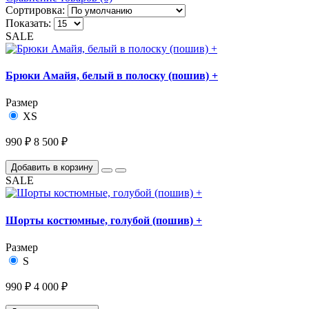
Сортировка:
Показать:
SALE
Брюки Амайя, белый в полоску (пошив) +
Размер
XS
990 ₽
8 500 ₽
Добавить в корзину
SALE
Шорты костюмные, голубой (пошив) +
Размер
S
990 ₽
4 000 ₽