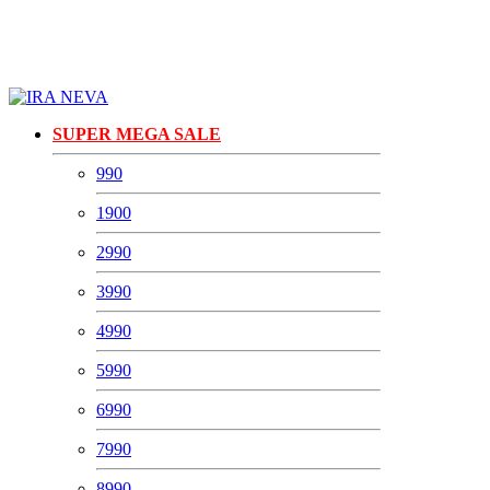
SUPER MEGA SALE
990
1900
2990
3990
4990
5990
6990
7990
8990