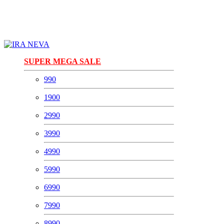
SUPER MEGA SALE
990
1900
2990
3990
4990
5990
6990
7990
8990