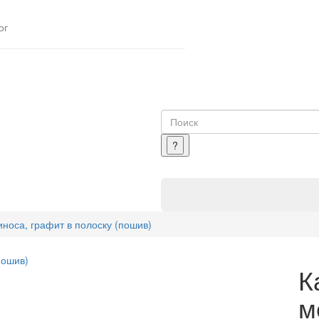
ог
носа, графит в полоску (пошив)
К
м