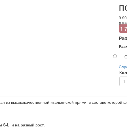
п
9 90
6 99
1 
Ра
Раз
O
Спр
Кол
зан из высококачественной итальянской пряжи, в составе которой 
 S-L, и на разный рост.