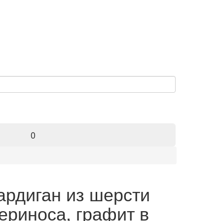
0
ардиган из шерсти
ериноса, графит в