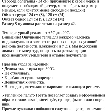
Свобода облегания - 34 см (прибавляете к своей мерке и
получаете необходимый размер, можно брать на размер
меньше, если хочется менее свободной посадки)
Обхват груди: 124 см (S), 128 см (М)
Обхват бёдер: 124 см (S), 128 см (М)
Размер S пуховика рассчитан на размер 42.
Температурный режим: от +5С до -20С.
Внимание! Ощущение тепла для каждого человека
индивидуально и зависит от разных погодных условий
региона (ветрености, влажности и т. д.). Мы подобрали
диапазон температур, опираясь на рекомендации
производителя утеплителя и отзывы покупателей.
Правила ухода за изделием:
• Деликатная стирка при 30°C.
• Не отбеливать.
• Барабанная сушка запрещена.
• Деликатная химчистка.
• Не гладить, возможно отпаривание в щадящем режиме.
Утепленное пальто Гретта позволяет создать неформальный
образ в стилях casual, street style, грандж, фьюжн или спорт-
шик.
Прямые пуховики свободного силуэта - в центре внимания!