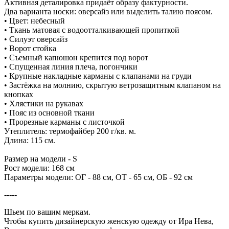
Активная деталировка придаёт образу фактурности.
Два варианта носки: оверсайз или выделить талию поясом.
• Цвет: небесный
• Ткань матовая с водоотталкивающей пропиткой
• Силуэт оверсайз
• Ворот стойка
• Съемный капюшон крепится под ворот
• Спущенная линия плеча, погончики
• Крупные накладные карманы с клапанами на груди
• Застёжка на молнию, скрытую ветрозащитным клапаном на
кнопках
• Хлястики на рукавах
• Пояс из основной ткани
• Прорезные карманы с листочкой
Утеплитель: термофайбер 200 г/кв. м.
Длина: 115 см.
Размер на модели - S
Рост модели: 168 см
Параметры модели: ОГ - 88 см, ОТ - 65 см, ОБ - 92 см
-----
Шьем по вашим меркам.
Чтобы купить дизайнерскую женскую одежду от Ира Нева,