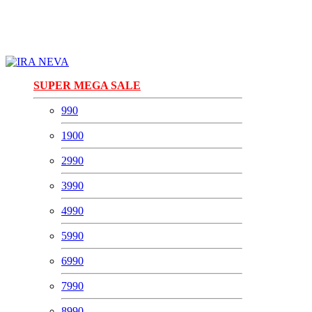
SUPER MEGA SALE
990
1900
2990
3990
4990
5990
6990
7990
8990