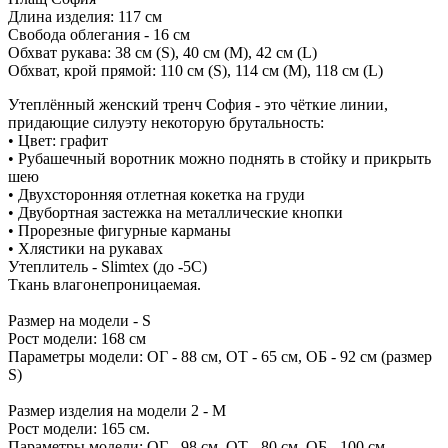
Длина изделия: 117 см
Свобода облегания - 16 см
Обхват рукава: 38 см (S), 40 см (М), 42 см (L)
Обхват, крой прямой: 110 см (S), 114 см (М), 118 см (L)
Утеплëнный женский тренч София - это чёткие линии,
придающие силуэту некоторую брутальность:
• Цвет: графит
• Рубашечный воротник можно поднять в стойку и прикрыть
шею
• Двухсторонняя отлетная кокетка на груди
• Двубортная застежка на металлические кнопки
• Прорезные фигурные карманы
• Хлястики на рукавах
Утеплитель - Slimtex (до -5С)
Ткань влагонепроницаемая.
Размер на модели - S
Рост модели: 168 см
Параметры модели: ОГ - 88 см, ОТ - 65 см, ОБ - 92 см (размер
S)
Размер изделия на модели 2 - М
Рост модели: 165 см.
Параметры модели: ОГ - 98 см, ОТ - 80 см, ОБ - 100 см.