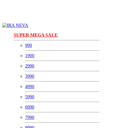
SUPER MEGA SALE
990
1900
2990
3990
4990
5990
6990
7990
8990