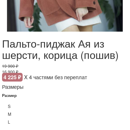
Пальто-пиджак Ая из
шерсти, корица (пошив)
19 900 ₽
16 900 ₽
X 4 частями без переплат
4 225 ₽
Размеры
Размер
S
M
L